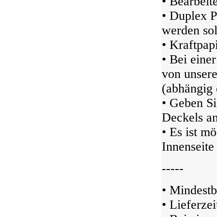
• Bearbeit
• Duplex P
werden sol
• Kraftpap
• Bei eine
von unser
(abhängig 
• Geben Si
Deckels an
• Es ist m
Innenseite 
-----
• Mindestb
• Lieferze