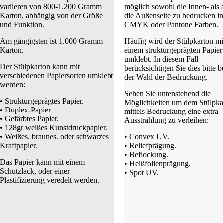
variieren von 800-1.200 Gramm
möglich sowohl die Innen- als 
Karton, abhängig von der Größe
die Außenseite zu bedrucken i
und Funktion.
CMYK oder Pantone Farben.
Am gängigsten ist 1.000 Gramm
Häufig wird der Stülpkarton mi
Karton.
einem strukturgeprägten Papier
umklebt. In diesem Fall
Der Stülpkarton kann mit
berücksichtigen Sie dies bitte b
verschiedenen Papiersorten umklebt
der Wahl der Bedruckung.
werden:
Sehen Sie untenstehend die
• Strukturgeprägtes Papier.
Möglichkeiten um dem Stülpka
• Duplex-Papier.
mittels Bedruckung eine extra
• Gefärbtes Papier.
Ausstrahlung zu verleihen:
• 128gr weißes Kunstdruckpapier.
• Weißes. braunes. oder schwarzes
• Convex UV.
Kraftpapier.
• Reliefprägung.
• Beflockung.
Das Papier kann mit einem
• Heißfolienprägung.
Schutzlack, oder einer
• Spot UV.
Plastifizierung veredelt werden.