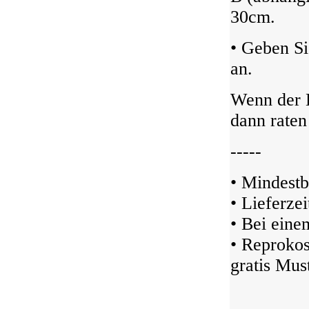
30cm.
• Geben S
an.
Wenn der D
dann raten
-----
• Mindestb
• Lieferze
• Bei ein
• Reprokos
gratis Must