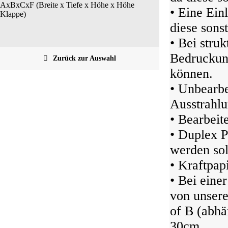
AxBxCxF (Breite x Tiefe x Höhe x Höhe
• Eine Ein
Klappe)
diese sonst
• Bei struk
Bedruckung
Zurück zur Auswahl
können.
• Unbearbe
Ausstrahlu
• Bearbeit
• Duplex P
werden sol
• Kraftpap
• Bei eine
von unser
of B (abhä
30cm.