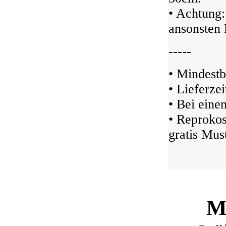
• Achtung:
ansonsten 
-----
• Mindestb
• Lieferze
• Bei ein
• Reprokos
gratis Must
M