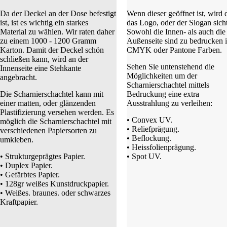
Da der Deckel an der Dose befestigt
Wenn dieser geöffnet ist, wird 
ist, ist es wichtig ein starkes
das Logo, oder der Slogan sicht
Material zu wählen. Wir raten daher
Sowohl die Innen- als auch die
zu einem 1000 - 1200 Gramm
Außenseite sind zu bedrucken 
Karton. Damit der Deckel schön
CMYK oder Pantone Farben.
schließen kann, wird an der
Sehen Sie untenstehend die
Innenseite eine Stehkante
Möglichkeiten um der
angebracht.
Scharnierschachtel mittels
Die Scharnierschachtel kann mit
Bedruckung eine extra
einer matten, oder glänzenden
Ausstrahlung zu verleihen:
Plastifizierung versehen werden. Es
• Convex UV.
möglich die Scharnierschachtel mit
• Reliefprägung.
verschiedenen Papiersorten zu
• Beflockung.
umkleben.
• Heissfolienprägung.
• Strukturgeprägtes Papier.
• Spot UV.
• Duplex Papier.
• Gefärbtes Papier.
• 128gr weißes Kunstdruckpapier.
• Weißes. braunes. oder schwarzes
Kraftpapier.